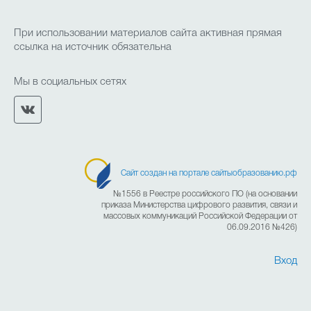
Новости
Часто задаваемые вопросы
При использовании материалов сайта активная прямая
ссылка на источник обязательна
Мы в социальных сетях
Проекты
Фотоальбомы
Контакты
О лицее
Прием в лицей
Сайт создан на портале сайтыобразованию.рф
№1556 в Реестре российского ПО (на основании
Безопасность и здоровье
приказа Министерства цифрового развития, связи и
массовых коммуникаций Российской Федерации от
06.09.2016 №426)
Организация горячего питания
Вход
Итоговая, промежуточная и текущая аттестация