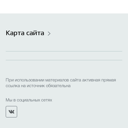
Новости
Часто задаваемые вопросы
Карта сайта
Проекты
Фотоальбомы
Контакты
О лицее
Прием в лицей
При использовании материалов сайта активная прямая
Безопасность и здоровье
ссылка на источник обязательна
Мы в социальных сетях
Организация горячего питания
Итоговая, промежуточная и текущая аттестация