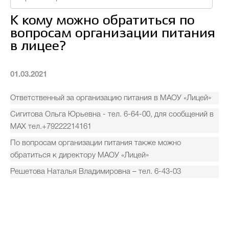
К кому можно обратиться по
Новости
Часто задаваемые вопросы
вопросам организации питания
в лицее?
Проекты
Фотоальбомы
Контакты
01.03.2021
Ответственный за организацию питания в МАОУ «Лицей»
О лицее
Прием в лицей
Сигитова Ольга Юрьевна - тел. 6-64-00, для сообщений в
МАХ тел.+79222214161
По вопросам организации питания также можно
Безопасность и здоровье
обратиться к директору МАОУ «Лицей»
Решетова Наталья Владимировна – тел. 6-43-03
Организация горячего питания
Итоговая, промежуточная и текущая аттестация