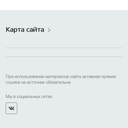
Летняя кампания
Кружки, клубы и объединения
Карта сайта
Наставничество
Конкурсы и олимпиады
Независимая оценка качества оказания услуг
При использовании материалов сайта активная прямая
ссылка на источник обязательна
Противодействие коррупции
(НОКО)
Мы в социальных сетях
Дополнительное образование