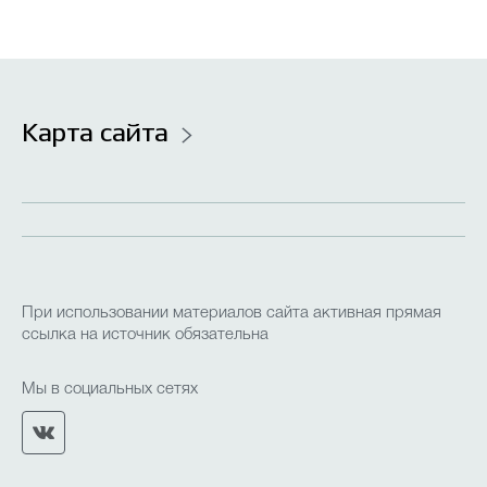
Летняя кампания
Кружки, клубы и объединения
Карта сайта
Наставничество
Конкурсы и олимпиады
Независимая оценка качества оказания услуг
При использовании материалов сайта активная прямая
ссылка на источник обязательна
Противодействие коррупции
(НОКО)
Мы в социальных сетях
Дополнительное образование