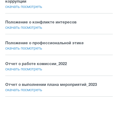
коррупции
скачать
посмотреть
Новости
Часто задаваемые вопросы
Положение о конфликте интересов
скачать
посмотреть
Проекты
Фотоальбомы
Контакты
Положение о профессиональной этике
скачать
посмотреть
О лицее
Прием в лицей
Отчет о работе комиссии_2022
скачать
посмотреть
Безопасность и здоровье
Отчет о выполнении плана мероприятий_2023
скачать
посмотреть
Организация горячего питания
Итоговая, промежуточная и текущая аттестация