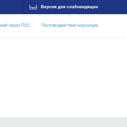
Версия для слабовидящих
ний через ПОС
Противодействие коррупции
ты
Фотоальбомы
Контакты
О лицее
чная и текущая аттестация
Летняя кампания
ависимая оценка качества оказания услуг (НОКО)
Функциональная грамотность
Воспитание