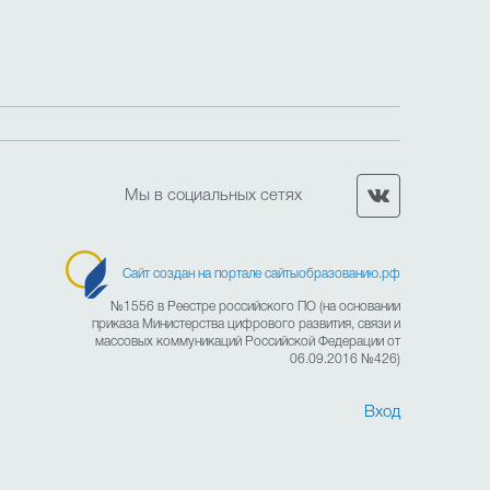
СОО. Введение ФООП
Методическая копилка
Мы в социальных сетях
Сайт создан на портале сайтыобразованию.рф
№1556 в Реестре российского ПО (на основании
приказа Министерства цифрового развития, связи и
массовых коммуникаций Российской Федерации от
06.09.2016 №426)
Вход