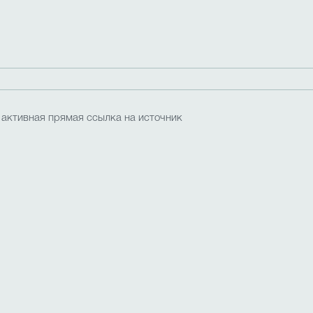
Введение обновлённых ФГОС НОО, ФГОС ООО, ФГОС 
 активная прямая ссылка на источник