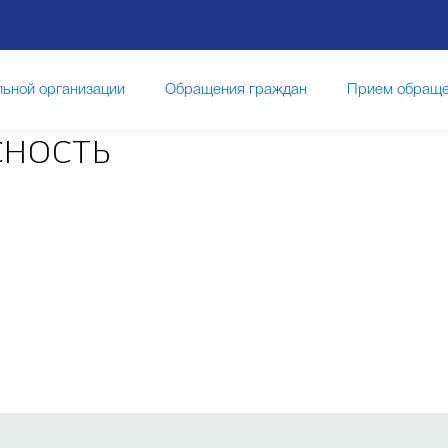
льной организации
Обращения граждан
Прием обраще
ность
ание
Новости
Часто задаваемые вопросы
Проек
е
Организация горячего питания
Итоговая, промежуто
ения
Наставничество
Конкурсы и олимпиады
Нез
отиводействие коррупции
Дополнительное образование