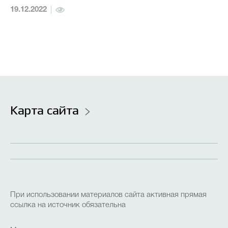
19.12.2022
Летняя кампания
Кружки, клубы и объединения
Наставничество
Конкурсы и олимпиады
Карта сайта
Независимая оценка качества оказания услуг
Противодействие коррупции
(НОКО)
При использовании материалов сайта активная прямая
Дополнительное образование
ссылка на источник обязательна