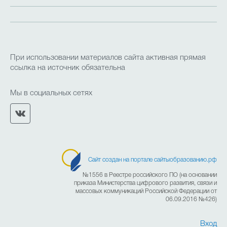
Летняя кампания
Кружки, клубы и объединения
При использовании материалов сайта активная прямая
ссылка на источник обязательна
Наставничество
Конкурсы и олимпиады
Мы в социальных сетях
Независимая оценка качества оказания услуг
Противодействие коррупции
(НОКО)
Сайт создан на портале сайтыобразованию.рф
№1556 в Реестре российского ПО (на основании
приказа Министерства цифрового развития, связи и
массовых коммуникаций Российской Федерации от
Дополнительное образование
06.09.2016 №426)
Вход