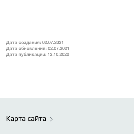
Новости
Часто задаваемые вопросы
Проекты
Фотоальбомы
Контакты
Дата создания: 02.07.2021
Дата обновления: 02.07.2021
Дата публикации: 12.10.2020
О лицее
Прием в лицей
Безопасность и здоровье
Организация горячего питания
Карта сайта
Итоговая, промежуточная и текущая аттестация