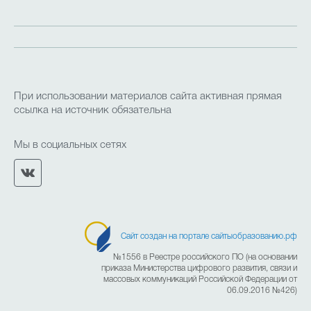
Летняя кампания
Кружки, клубы и объединения
При использовании материалов сайта активная прямая
Наставничество
Конкурсы и олимпиады
ссылка на источник обязательна
Мы в социальных сетях
Независимая оценка качества оказания услуг
Противодействие коррупции
(НОКО)
Сайт создан на портале сайтыобразованию.рф
№1556 в Реестре российского ПО (на основании
приказа Министерства цифрового развития, связи и
Дополнительное образование
массовых коммуникаций Российской Федерации от
06.09.2016 №426)