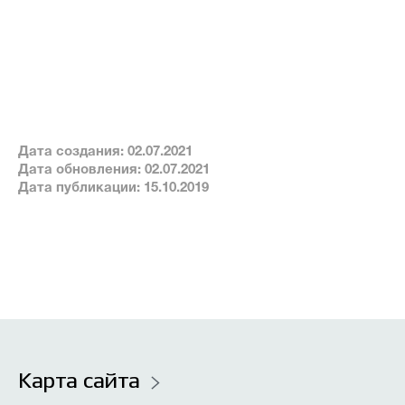
Новости
Часто задаваемые вопросы
Проекты
Фотоальбомы
Контакты
Дата создания: 02.07.2021
Дата обновления: 02.07.2021
О лицее
Прием в лицей
Дата публикации: 15.10.2019
Безопасность и здоровье
Организация горячего питания
Карта сайта
Итоговая, промежуточная и текущая аттестация