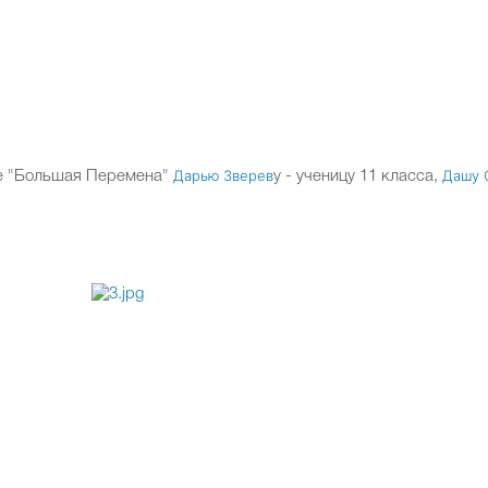
Введение обновлённых ФГОС НОО, ФГОС ООО, ФГОС 
Дарью Зверев
Дашу 
е "Большая Перемена"
у - ученицу 11 класса,