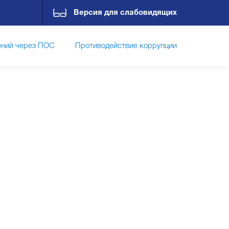
Версия для слабовидящих
ний через ПОС
Противодействие коррупции
ты
Фотоальбомы
Контакты
О лицее
чная и текущая аттестация
Летняя кампания
ависимая оценка качества оказания услуг (НОКО)
Функциональная грамотность
Воспитание