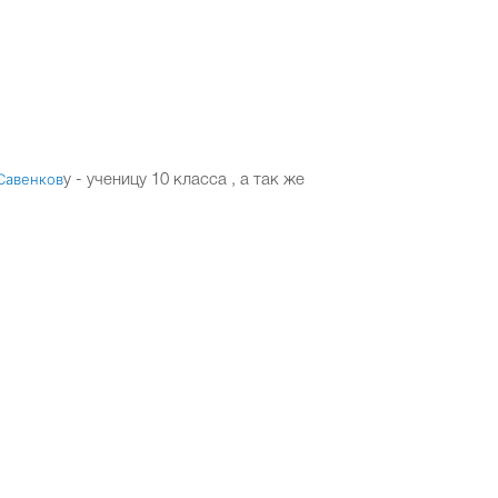
СОО. Введение ФООП
Методическая копилка
Савенков
у - ученицу 10 класса
, а так же