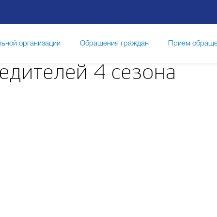
льной организации
Обращения граждан
Прием обраще
дителей 4 сезона
ание
Новости
Часто задаваемые вопросы
Проек
е
Организация горячего питания
Итоговая, промежуто
ения
Наставничество
Конкурсы и олимпиады
Нез
отиводействие коррупции
Дополнительное образование